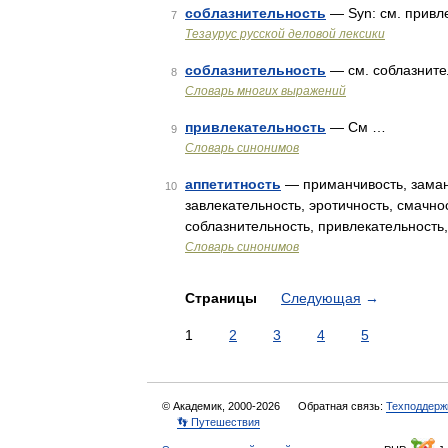
соблазнительность
— Syn: см. привле
7
Тезаурус русской деловой лексики
соблазнительность
— см. соблазните
8
Словарь многих выражений
привлекательность
— См …
9
Словарь синонимов
аппетитность
— приманчивость, заманч
10
завлекательность, эротичность, смачнос
соблазнительность, привлекательность
Словарь синонимов
Страницы
Следующая
→
1
2
3
4
5
© Академик, 2000-2026
Обратная связь:
Техподдерж
👣 Путешествия