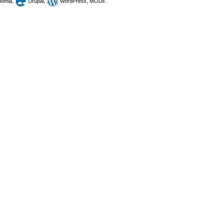
omla,
Drupal,
WordPress, MODx.