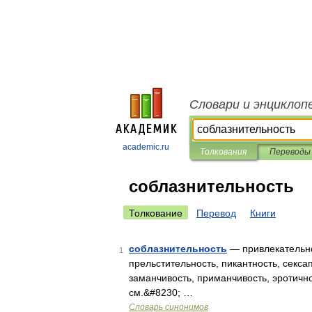
Словари и энциклоп
academic.ru
Толкования
Переводы
соблазнительность
Толкование
Перевод
Книги
соблазнительность
— привлекательнос
1
прельстительность, пикантность, секса
заманчивость, приманчивость, эротичн
см.&#8230; …
Словарь синонимов