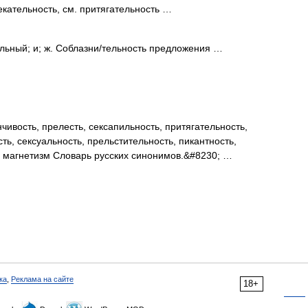
кательность, см. притягательность …
льный; и; ж. Соблазни/тельность предложения …
ивость, прелесть, сексапильность, притягательность,
ть, сексуальность, прельстительность, пикантность,
, магнетизм Словарь русских синонимов.&#8230; …
ка
,
Реклама на сайте
18+