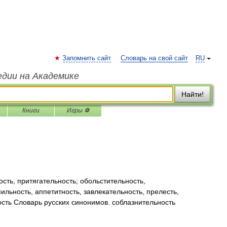
Запомнить сайт
Словарь на свой сайт
RU
едии на Академике
Найти!
Книги
Игры ⚽
ть, притягательность; обольстительность,
пильность, аппетитность, завлекательность, прелесть,
ость Словарь русских синонимов. соблазнительность